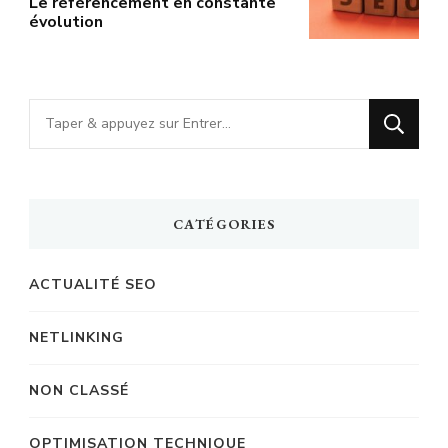
Le référencement en constante
évolution
Vous
recherchiez
quelque
chose
CATÉGORIES
?
ACTUALITÉ SEO
NETLINKING
NON CLASSÉ
OPTIMISATION TECHNIQUE